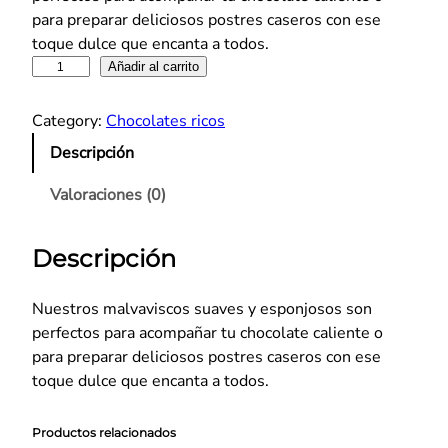
para preparar deliciosos postres caseros con ese
toque dulce que encanta a todos.
M
Añadir al carrito
a
l
Category:
Chocolates ricos
v
Descripción
a
v
Valoraciones (0)
i
s
Descripción
c
o
C
Nuestros malvaviscos suaves y esponjosos son
l
perfectos para acompañar tu chocolate caliente o
á
para preparar deliciosos postres caseros con ese
s
toque dulce que encanta a todos.
i
c
Productos relacionados