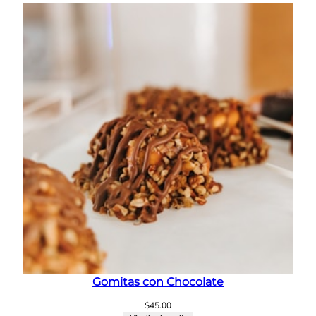
o
c
a
n
t
i
d
a
d
Gomitas con Chocolate
$
45.00